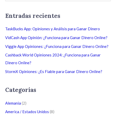
u
s
Entradas recientes
c
a
TaskBucks App: Opiniones y Análisis para Ganar Dinero
r
VidCash App Opinión: ¿Funciona para Ganar Dinero Online?
p
Viggle App Opiniones: ¿Funciona para Ganar Dinero Online?
o
Cashback World Opiniones 2024: ¿Funciona para Ganar
r
Dinero Online?
:
StormX Opiniones: ¿Es Fiable para Ganar Dinero Online?
Categorías
Alemania
(2)
America / Estados Unidos
(8)