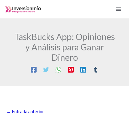
Ir
al
contenido
TaskBucks App: Opiniones
y Análisis para Ganar
Dinero
←
Entrada anterior