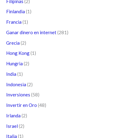
Filipinas
(2)
Finlandia
(1)
Francia
(1)
Ganar dinero en internet
(281)
Grecia
(2)
Hong Kong
(1)
Hungria
(2)
India
(1)
Indonesia
(2)
Inversiones
(58)
Invertir en Oro
(48)
Irlanda
(2)
Israel
(2)
Italia
(1)