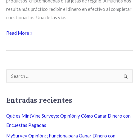
productos, criptomonedas o tarjetas de regalo. A muchos nos
(Lista
resulta más práctico recibir el dinero en efectivo al completar
2026)
cuestionarios. Una de las vías
Read More »
B
u
s
Entradas recientes
c
a
Qué es MintVine Surveys: Opinión y Cómo Ganar Dinero con
r
Encuestas Pagadas
p
MySurvey Opinión: ¿Funciona para Ganar Dinero con