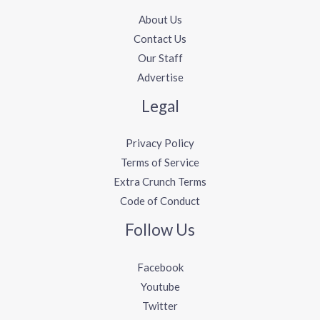
About Us
Contact Us
Our Staff
Advertise
Legal
Privacy Policy
Terms of Service
Extra Crunch Terms
Code of Conduct
Follow Us
Facebook
Youtube
Twitter