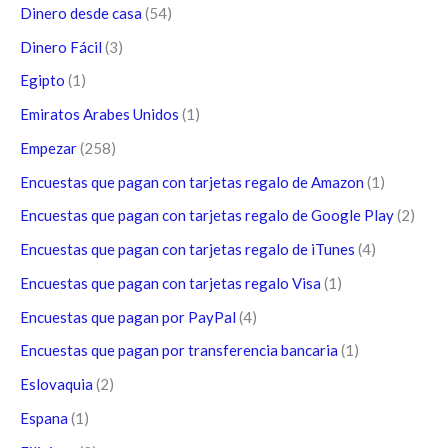
Dinero desde casa
(54)
Dinero Fácil
(3)
Egipto
(1)
Emiratos Arabes Unidos
(1)
Empezar
(258)
Encuestas que pagan con tarjetas regalo de Amazon
(1)
Encuestas que pagan con tarjetas regalo de Google Play
(2)
Encuestas que pagan con tarjetas regalo de iTunes
(4)
Encuestas que pagan con tarjetas regalo Visa
(1)
Encuestas que pagan por PayPal
(4)
Encuestas que pagan por transferencia bancaria
(1)
Eslovaquia
(2)
Espana
(1)