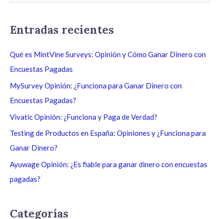
u
s
Entradas recientes
c
a
Qué es MintVine Surveys: Opinión y Cómo Ganar Dinero con
r
Encuestas Pagadas
p
MySurvey Opinión: ¿Funciona para Ganar Dinero con
o
Encuestas Pagadas?
r
Vivatic Opinión: ¿Funciona y Paga de Verdad?
:
Testing de Productos en España: Opiniones y ¿Funciona para
Ganar Dinero?
Ayuwage Opinión: ¿Es fiable para ganar dinero con encuestas
pagadas?
Categorías