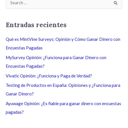
B
u
s
Entradas recientes
c
a
Qué es MintVine Surveys: Opinión y Cómo Ganar Dinero con
r
Encuestas Pagadas
p
MySurvey Opinión: ¿Funciona para Ganar Dinero con
o
Encuestas Pagadas?
r
Vivatic Opinión: ¿Funciona y Paga de Verdad?
:
Testing de Productos en España: Opiniones y ¿Funciona para
Ganar Dinero?
Ayuwage Opinión: ¿Es fiable para ganar dinero con encuestas
pagadas?