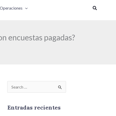
Buscar
Operaciones
on encuestas pagadas?
B
u
s
Entradas recientes
c