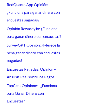
RedQuanta App Opinión:
a
¿Funciona para ganar dinero con
r
encuestas pagadas?
p
o
Opinión Rewardy.io: ¿Funciona
r
para ganar dinero con encuestas?
:
SurveyGPT Opinión: ¿Merece la
pena ganar dinero con encuestas
pagadas?
Encuestas Pagadas: Opinión y
Análisis Real sobre los Pagos
TapCent Opiniones: ¿Funciona
para Ganar Dinero con
Encuestas?