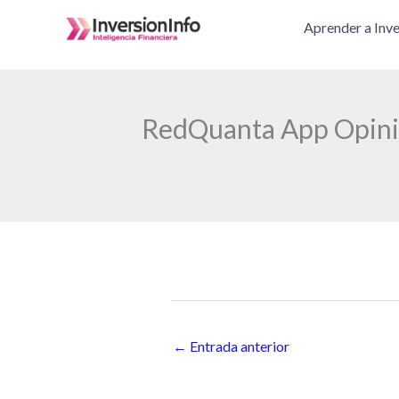
Ir
Aprender a Inve
al
contenido
RedQuanta App Opinió
←
Entrada anterior