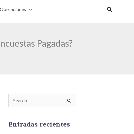
Buscar
Operaciones
Encuestas Pagadas?
B
u
s
Entradas recientes
c