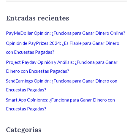
u
s
Entradas recientes
c
a
PayMeDollar Opinión: ¿Funciona para Ganar Dinero Online?
r
Opinión de PayPrizes 2024: ¿Es Fiable para Ganar Dinero
p
con Encuestas Pagadas?
o
Project Payday Opinión y Análisis: ¿Funciona para Ganar
r
Dinero con Encuestas Pagadas?
:
SendEarnings Opinión: ¿Funciona para Ganar Dinero con
Encuestas Pagadas?
Smart App Opiniones: ¿Funciona para Ganar Dinero con
Encuestas Pagadas?
Categorías