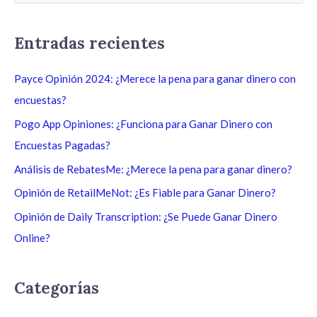
u
s
Entradas recientes
c
a
Payce Opinión 2024: ¿Merece la pena para ganar dinero con
r
encuestas?
p
Pogo App Opiniones: ¿Funciona para Ganar Dinero con
o
Encuestas Pagadas?
r
Análisis de RebatesMe: ¿Merece la pena para ganar dinero?
:
Opinión de RetailMeNot: ¿Es Fiable para Ganar Dinero?
Opinión de Daily Transcription: ¿Se Puede Ganar Dinero
Online?
Categorías