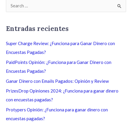
B
u
s
Entradas recientes
c
a
Super Charge Review: ¿Funciona para Ganar Dinero con
r
Encuestas Pagadas?
p
PaidPoints Opinión: ¿Funciona para Ganar Dinero con
o
Encuestas Pagadas?
r
Ganar Dinero con Emails Pagados: Opinión y Review
:
PrizesDrop Opiniones 2024: ¿Funciona para ganar dinero
con encuestas pagadas?
Protypers Opinión: ¿Funciona para ganar dinero con
encuestas pagadas?