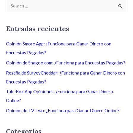
B
u
s
Entradas recientes
c
a
Opinión Smore App: ¿Funciona para Ganar Dinero con
r
Encuestas Pagadas?
p
Opinión de Snagoo.com: ¿Funciona para Encuestas Pagadas?
o
Reseña de SurveyCheddar: ¿Funciona para Ganar Dinero con
r
Encuestas Pagadas?
:
TubeBox App Opiniones: ¿Funciona para Ganar Dinero
Online?
Opinión de TV-Two: ¿Funciona para Ganar Dinero Online?
Categorías