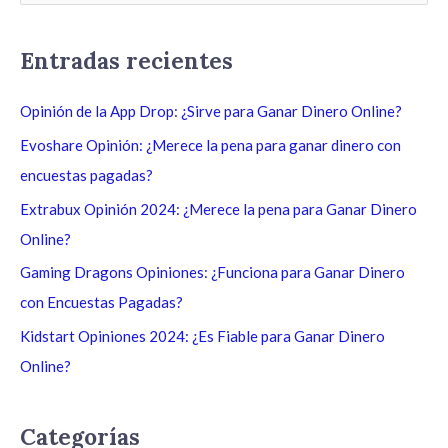
u
s
Entradas recientes
c
a
Opinión de la App Drop: ¿Sirve para Ganar Dinero Online?
r
Evoshare Opinión: ¿Merece la pena para ganar dinero con
p
encuestas pagadas?
o
Extrabux Opinión 2024: ¿Merece la pena para Ganar Dinero
r
Online?
:
Gaming Dragons Opiniones: ¿Funciona para Ganar Dinero
con Encuestas Pagadas?
Kidstart Opiniones 2024: ¿Es Fiable para Ganar Dinero
Online?
Categorías