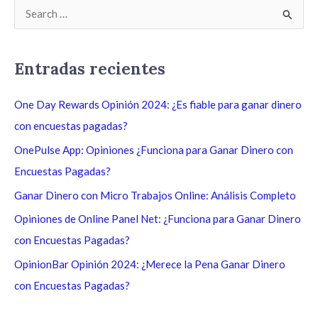
B
u
s
Entradas recientes
c
a
One Day Rewards Opinión 2024: ¿Es fiable para ganar dinero
r
con encuestas pagadas?
p
OnePulse App: Opiniones ¿Funciona para Ganar Dinero con
o
Encuestas Pagadas?
r
Ganar Dinero con Micro Trabajos Online: Análisis Completo
:
Opiniones de Online Panel Net: ¿Funciona para Ganar Dinero
con Encuestas Pagadas?
OpinionBar Opinión 2024: ¿Merece la Pena Ganar Dinero
con Encuestas Pagadas?