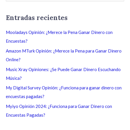
u
s
Entradas recientes
c
a
Mooladays Opinión: ¿Merece la Pena Ganar Dinero con
r
Encuestas?
p
Amazon MTurk Opinión: ¿Merece la Pena para Ganar Dinero
o
Online?
r
Music Xray Opiniones: ¿Se Puede Ganar Dinero Escuchando
:
Música?
My Digital Survey Opinión: ¿Funciona para ganar dinero con
encuestas pagadas?
Myiyo Opinión 2024: ¿Funciona para Ganar Dinero con
Encuestas Pagadas?