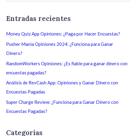
u
s
Entradas recientes
c
a
Money Quiz App Opiniones: ¿Paga por Hacer Encuestas?
r
Pusher Mania Opiniones 2024: ¿Funciona para Ganar
p
Dinero?
o
RandomWorkers Opiniones: ¿Es fiable para ganar dinero con
r
encuestas pagadas?
:
Análisis de RevCash App: Opiniones y Ganar Dinero con
Encuestas Pagadas
Super Charge Review: ¿Funciona para Ganar Dinero con
Encuestas Pagadas?
Categorías