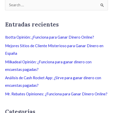
B
u
s
Entradas recientes
c
a
Ibotta Opinión: ¿Funciona para Ganar Dinero Online?
r
Mejores Sitios de Cliente Misterioso para Ganar Dinero en
p
España
o
Milkadeal Opinión: ¿Funciona para ganar dinero con
r
encuestas pagadas?
:
Análisis de Cash Rocket App: ¿Sirve para ganar dinero con
encuestas pagadas?
Mr. Rebates Opiniones: ¿Funciona para Ganar Dinero Online?
Categorías