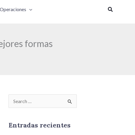
Buscar
Operaciones
ejores formas
B
u
s
Entradas recientes
c