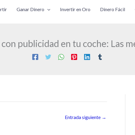
rtir
Ganar Dinero
Invertir en Oro
Dinero Fácil
 con publicidad en tu coche: Las m
Entrada siguiente
→