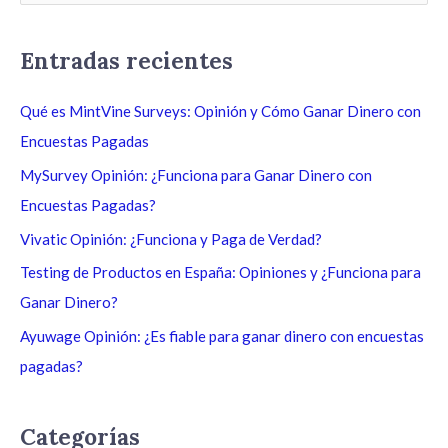
u
s
Entradas recientes
c
a
Qué es MintVine Surveys: Opinión y Cómo Ganar Dinero con
r
Encuestas Pagadas
p
MySurvey Opinión: ¿Funciona para Ganar Dinero con
o
Encuestas Pagadas?
r
Vivatic Opinión: ¿Funciona y Paga de Verdad?
:
Testing de Productos en España: Opiniones y ¿Funciona para
Ganar Dinero?
Ayuwage Opinión: ¿Es fiable para ganar dinero con encuestas
pagadas?
Categorías