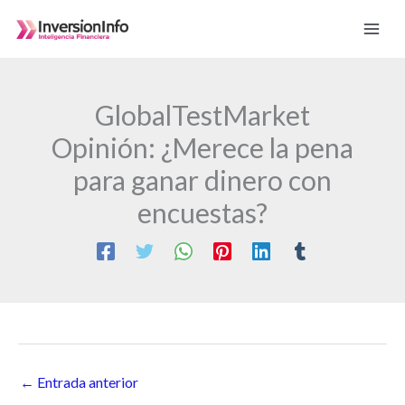
Ir
al
contenido
GlobalTestMarket
Opinión: ¿Merece la pena
para ganar dinero con
encuestas?
←
Entrada anterior