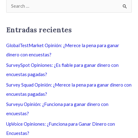
B
u
s
Entradas recientes
c
a
GlobalTestMarket Opinión: ¿Merece la pena para ganar
r
dinero con encuestas?
p
SurveySpot Opiniones: ¿Es fiable para ganar dinero con
o
encuestas pagadas?
r
Survey Squad Opinión: ¿Merece la pena para ganar dinero con
:
encuestas pagadas?
Surveyu Opinión: ¿Funciona para ganar dinero con
encuestas?
UpVoice Opiniones: ¿Funciona para Ganar Dinero con
Encuestas?