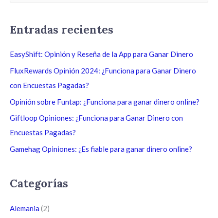
u
s
Entradas recientes
c
a
EasyShift: Opinión y Reseña de la App para Ganar Dinero
r
FluxRewards Opinión 2024: ¿Funciona para Ganar Dinero
p
con Encuestas Pagadas?
o
Opinión sobre Funtap: ¿Funciona para ganar dinero online?
r
Giftloop Opiniones: ¿Funciona para Ganar Dinero con
:
Encuestas Pagadas?
Gamehag Opiniones: ¿Es fiable para ganar dinero online?
Categorías
Alemania
(2)