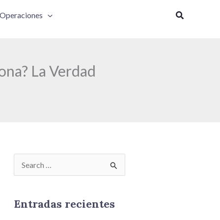
Buscar
Operaciones
iona? La Verdad
B
u
s
Entradas recientes
c