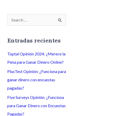
B
u
s
Entradas recientes
c
Toptal Opinión 2024: ¿Merece la
a
Pena para Ganar Dinero Online?
r
p
PlusTest Opinión: ¿Funciona para
o
ganar dinero con encuestas
r
pagadas?
:
Five Surveys Opinión: ¿Funciona
para Ganar Dinero con Encuestas
Pagadas?