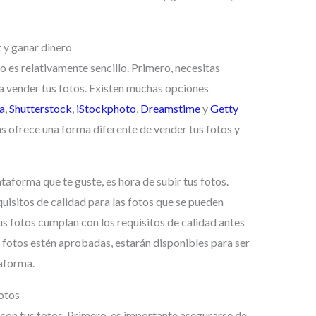
t y ganar dinero
o es relativamente sencillo. Primero, necesitas
a vender tus fotos. Existen muchas opciones
ia
,
Shutterstock
,
iStockphoto
,
Dreamstime
y
Getty
s ofrece una forma diferente de vender tus fotos y
aforma que te guste, es hora de subir tus fotos.
uisitos de calidad para las fotos que se pueden
tus fotos cumplan con los requisitos de calidad antes
s fotos estén aprobadas, estarán disponibles para ser
taforma.
fotos
con tus fotos. Primero, es importante asegurarse de