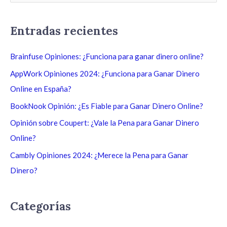
u
s
Entradas recientes
c
a
Brainfuse Opiniones: ¿Funciona para ganar dinero online?
r
AppWork Opiniones 2024: ¿Funciona para Ganar Dinero
p
Online en España?
o
BookNook Opinión: ¿Es Fiable para Ganar Dinero Online?
r
Opinión sobre Coupert: ¿Vale la Pena para Ganar Dinero
:
Online?
Cambly Opiniones 2024: ¿Merece la Pena para Ganar
Dinero?
Categorías