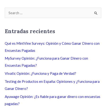
B
u
s
Entradas recientes
c
a
Qué es MintVine Surveys: Opinión y Cómo Ganar Dinero con
r
Encuestas Pagadas
p
MySurvey Opinión: ¿Funciona para Ganar Dinero con
o
Encuestas Pagadas?
r
Vivatic Opinión: ¿Funciona y Paga de Verdad?
:
Testing de Productos en España: Opiniones y ¿Funciona para
Ganar Dinero?
Ayuwage Opinión: ¿Es fiable para ganar dinero con encuestas
pagadas?