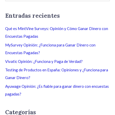
u
s
Entradas recientes
c
a
Qué es MintVine Surveys: Opinión y Cómo Ganar Dinero con
r
Encuestas Pagadas
p
MySurvey Opinión: ¿Funciona para Ganar Dinero con
o
Encuestas Pagadas?
r
Vivatic Opinión: ¿Funciona y Paga de Verdad?
:
Testing de Productos en España: Opiniones y ¿Funciona para
Ganar Dinero?
Ayuwage Opinión: ¿Es fiable para ganar dinero con encuestas
pagadas?
Categorías