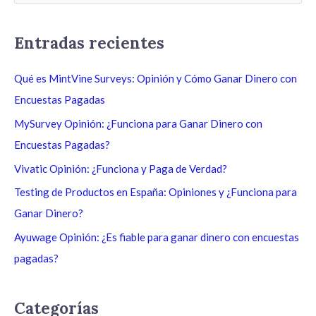
u
s
Entradas recientes
c
a
Qué es MintVine Surveys: Opinión y Cómo Ganar Dinero con
r
Encuestas Pagadas
p
MySurvey Opinión: ¿Funciona para Ganar Dinero con
o
Encuestas Pagadas?
r
Vivatic Opinión: ¿Funciona y Paga de Verdad?
:
Testing de Productos en España: Opiniones y ¿Funciona para
Ganar Dinero?
Ayuwage Opinión: ¿Es fiable para ganar dinero con encuestas
pagadas?
Categorías