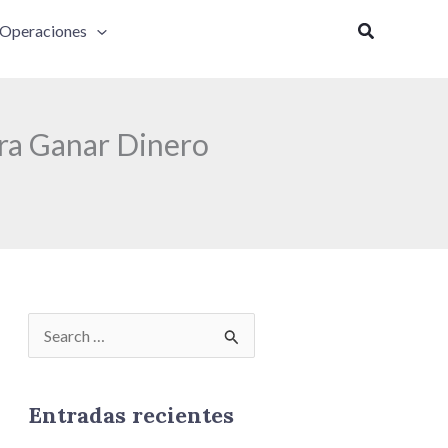
Buscar
Operaciones
ara Ganar Dinero
B
u
s
Entradas recientes
c