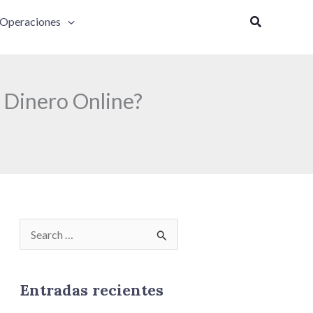
Buscar
Operaciones
 Dinero Online?
B
u
s
Entradas recientes
c