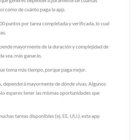
ro que generes dependerá puramente de cuántas
así como de cuánto paga la app.
00 puntos por tarea completada y verificada, lo cual
as.
epende mayormente de la duración y complejidad de
da sea, más ganarás.
 que toma más tiempo, porque paga mejor.
eas, dependerá mayormente de dónde vivas. Algunos
 No esperes tener las mismas oportunidades que
muchas tareas disponibles (ej. EE. UU.), esta app