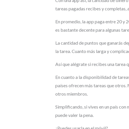
Con una app así, la cantidad de dine
tareas pagadas recibes y completas, 
En promedio, la app paga entre 20 y 2
es bastante decente para algunas tare
La cantidad de puntos que ganarás d
la tarea. Cuanto más larga y complica
Así que alégrate si recibes una tarea
En cuanto a la disponibilidad de tar
países ofrecen más tareas que otros.
otros miembros.
Simplificando, si vives en un país con 
puede valer la pena.
¿Puedes usarla en el móvil?