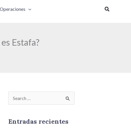
Buscar
Operaciones
es Estafa?
B
u
s
Entradas recientes
c