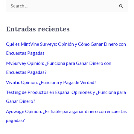
B
u
s
Entradas recientes
c
a
Qué es MintVine Surveys: Opinión y Cómo Ganar Dinero con
r
Encuestas Pagadas
p
MySurvey Opinión: ¿Funciona para Ganar Dinero con
o
Encuestas Pagadas?
r
Vivatic Opinión: ¿Funciona y Paga de Verdad?
:
Testing de Productos en España: Opiniones y ¿Funciona para
Ganar Dinero?
Ayuwage Opinión: ¿Es fiable para ganar dinero con encuestas
pagadas?