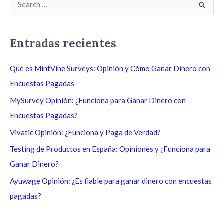
B
u
s
Entradas recientes
c
a
Qué es MintVine Surveys: Opinión y Cómo Ganar Dinero con
r
Encuestas Pagadas
p
MySurvey Opinión: ¿Funciona para Ganar Dinero con
o
Encuestas Pagadas?
r
Vivatic Opinión: ¿Funciona y Paga de Verdad?
:
Testing de Productos en España: Opiniones y ¿Funciona para
Ganar Dinero?
Ayuwage Opinión: ¿Es fiable para ganar dinero con encuestas
pagadas?