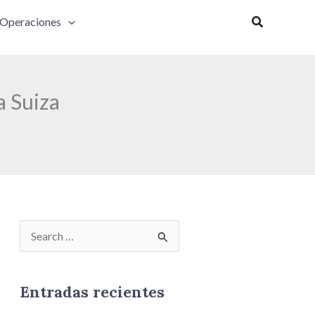
Buscar
Operaciones
a Suiza
B
u
s
Entradas recientes
c