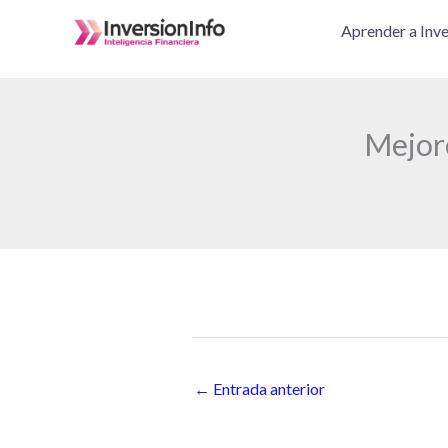
Ir
Aprender a Inve
al
contenido
Mejore
←
Entrada anterior