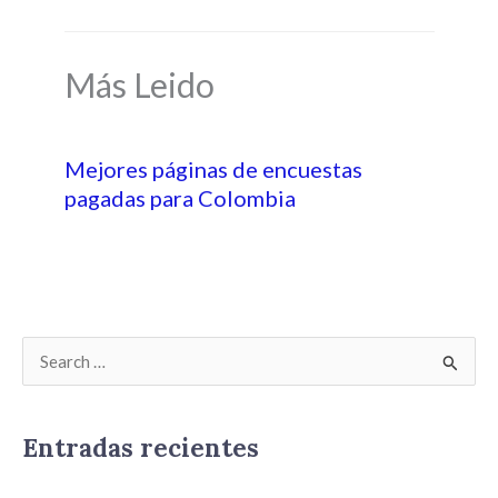
Más Leido
Mejores páginas de encuestas
pagadas para Colombia
B
u
s
Entradas recientes
c