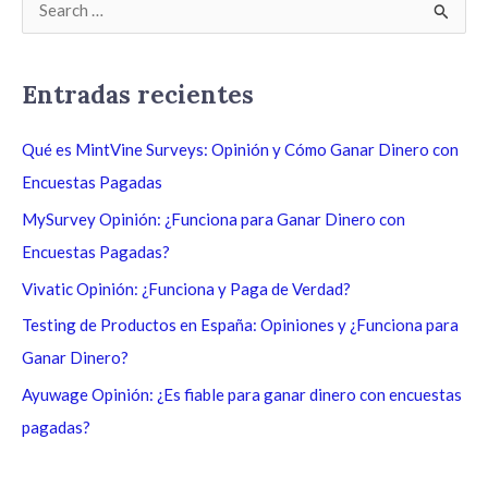
B
u
s
Entradas recientes
c
a
Qué es MintVine Surveys: Opinión y Cómo Ganar Dinero con
r
Encuestas Pagadas
p
MySurvey Opinión: ¿Funciona para Ganar Dinero con
o
Encuestas Pagadas?
r
Vivatic Opinión: ¿Funciona y Paga de Verdad?
:
Testing de Productos en España: Opiniones y ¿Funciona para
Ganar Dinero?
Ayuwage Opinión: ¿Es fiable para ganar dinero con encuestas
pagadas?