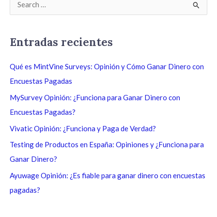
B
u
s
Entradas recientes
c
a
Qué es MintVine Surveys: Opinión y Cómo Ganar Dinero con
r
Encuestas Pagadas
p
MySurvey Opinión: ¿Funciona para Ganar Dinero con
o
Encuestas Pagadas?
r
Vivatic Opinión: ¿Funciona y Paga de Verdad?
:
Testing de Productos en España: Opiniones y ¿Funciona para
Ganar Dinero?
Ayuwage Opinión: ¿Es fiable para ganar dinero con encuestas
pagadas?