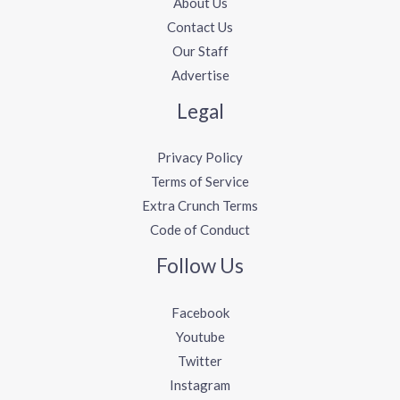
About Us
Contact Us
Our Staff
Advertise
Legal
Privacy Policy
Terms of Service
Extra Crunch Terms
Code of Conduct
Follow Us
Facebook
Youtube
Twitter
Instagram