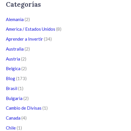
Categorías
Alemania
(2)
America / Estados Unidos
(8)
Aprender a Invertir
(34)
Australia
(2)
Austria
(2)
Belgica
(2)
Blog
(173)
Brasil
(1)
Bulgaria
(2)
Cambio de Divisas
(1)
Canada
(4)
Chile
(1)