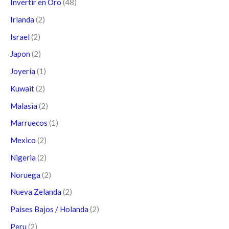
Invertir en Oro
(48)
Irlanda
(2)
Israel
(2)
Japon
(2)
Joyería
(1)
Kuwait
(2)
Malasia
(2)
Marruecos
(1)
Mexico
(2)
Nigeria
(2)
Noruega
(2)
Nueva Zelanda
(2)
Paises Bajos / Holanda
(2)
Peru
(2)