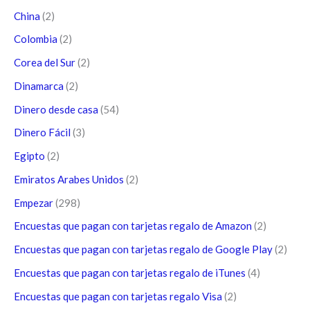
China
(2)
Colombia
(2)
Corea del Sur
(2)
Dinamarca
(2)
Dinero desde casa
(54)
Dinero Fácil
(3)
Egipto
(2)
Emiratos Arabes Unidos
(2)
Empezar
(298)
Encuestas que pagan con tarjetas regalo de Amazon
(2)
Encuestas que pagan con tarjetas regalo de Google Play
(2)
Encuestas que pagan con tarjetas regalo de iTunes
(4)
Encuestas que pagan con tarjetas regalo Visa
(2)