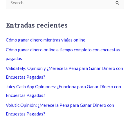
B
u
s
Entradas recientes
c
a
Cómo ganar dinero mientras viajas online
r
Cómo ganar dinero online a tiempo completo con encuestas
p
pagadas
o
Validately: Opinión y ¿Merece la Pena para Ganar Dinero con
r
Encuestas Pagadas?
:
Juicy Cash App Opiniones: ¿Funciona para Ganar Dinero con
Encuestas Pagadas?
Volutic Opinión: ¿Merece la Pena para Ganar Dinero con
Encuestas Pagadas?