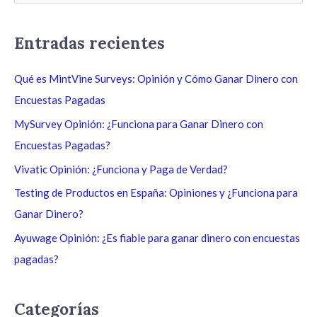
u
s
Entradas recientes
c
a
Qué es MintVine Surveys: Opinión y Cómo Ganar Dinero con
r
Encuestas Pagadas
p
MySurvey Opinión: ¿Funciona para Ganar Dinero con
o
Encuestas Pagadas?
r
Vivatic Opinión: ¿Funciona y Paga de Verdad?
:
Testing de Productos en España: Opiniones y ¿Funciona para
Ganar Dinero?
Ayuwage Opinión: ¿Es fiable para ganar dinero con encuestas
pagadas?
Categorías