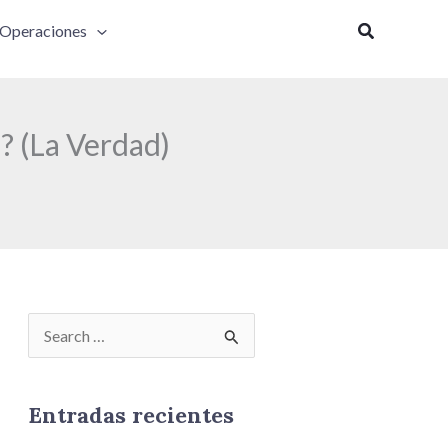
Buscar
Operaciones
? (La Verdad)
B
u
s
Entradas recientes
c