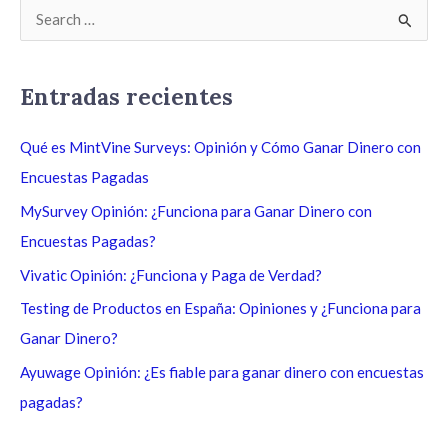
B
u
s
Entradas recientes
c
a
Qué es MintVine Surveys: Opinión y Cómo Ganar Dinero con
r
Encuestas Pagadas
p
MySurvey Opinión: ¿Funciona para Ganar Dinero con
o
Encuestas Pagadas?
r
Vivatic Opinión: ¿Funciona y Paga de Verdad?
:
Testing de Productos en España: Opiniones y ¿Funciona para
Ganar Dinero?
Ayuwage Opinión: ¿Es fiable para ganar dinero con encuestas
pagadas?