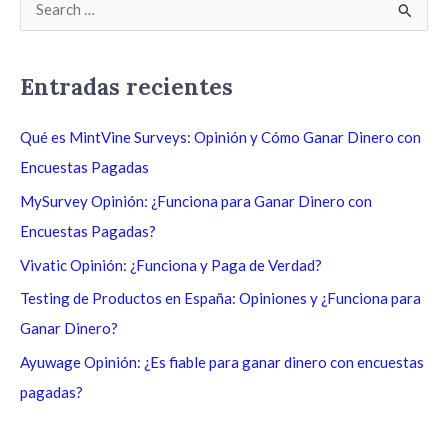
B
u
s
Entradas recientes
c
a
Qué es MintVine Surveys: Opinión y Cómo Ganar Dinero con
r
Encuestas Pagadas
p
MySurvey Opinión: ¿Funciona para Ganar Dinero con
o
Encuestas Pagadas?
r
Vivatic Opinión: ¿Funciona y Paga de Verdad?
:
Testing de Productos en España: Opiniones y ¿Funciona para
Ganar Dinero?
Ayuwage Opinión: ¿Es fiable para ganar dinero con encuestas
pagadas?