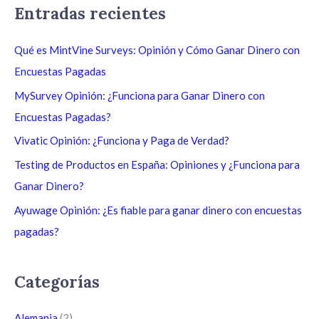
s
Entradas recientes
c
a
Qué es MintVine Surveys: Opinión y Cómo Ganar Dinero con
r
Encuestas Pagadas
p
MySurvey Opinión: ¿Funciona para Ganar Dinero con
o
Encuestas Pagadas?
r
Vivatic Opinión: ¿Funciona y Paga de Verdad?
:
Testing de Productos en España: Opiniones y ¿Funciona para
Ganar Dinero?
Ayuwage Opinión: ¿Es fiable para ganar dinero con encuestas
pagadas?
Categorías
Alemania
(2)