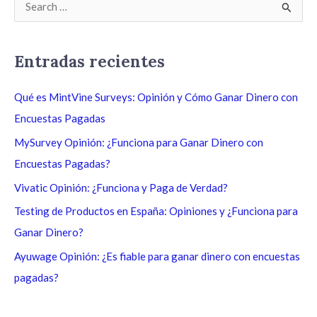
B
u
s
Entradas recientes
c
a
Qué es MintVine Surveys: Opinión y Cómo Ganar Dinero con
r
Encuestas Pagadas
p
MySurvey Opinión: ¿Funciona para Ganar Dinero con
o
Encuestas Pagadas?
r
Vivatic Opinión: ¿Funciona y Paga de Verdad?
:
Testing de Productos en España: Opiniones y ¿Funciona para
Ganar Dinero?
Ayuwage Opinión: ¿Es fiable para ganar dinero con encuestas
pagadas?