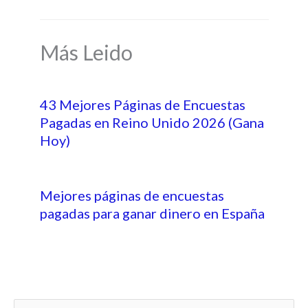
Más Leido
43 Mejores Páginas de Encuestas
Pagadas en Reino Unido 2026 (Gana
Hoy)
Mejores páginas de encuestas
pagadas para ganar dinero en España