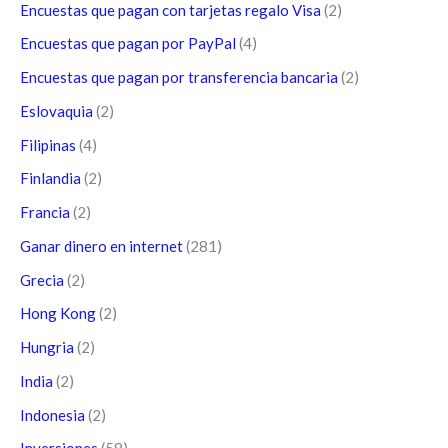
Encuestas que pagan con tarjetas regalo Visa
(2)
Encuestas que pagan por PayPal
(4)
Encuestas que pagan por transferencia bancaria
(2)
Eslovaquia
(2)
Filipinas
(4)
Finlandia
(2)
Francia
(2)
Ganar dinero en internet
(281)
Grecia
(2)
Hong Kong
(2)
Hungria
(2)
India
(2)
Indonesia
(2)