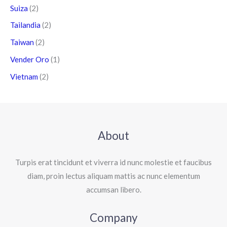
Suiza
(2)
Tailandia
(2)
Taiwan
(2)
Vender Oro
(1)
Vietnam
(2)
About
Turpis erat tincidunt et viverra id nunc molestie et faucibus
diam, proin lectus aliquam mattis ac nunc elementum
accumsan libero.
Company