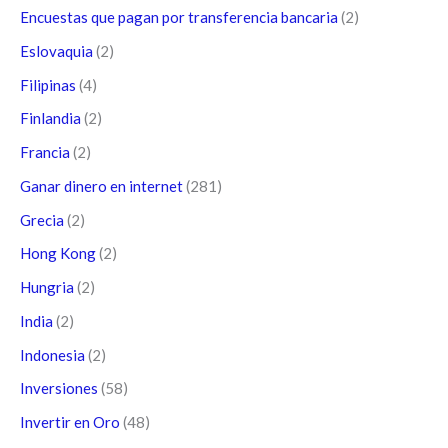
Encuestas que pagan por transferencia bancaria
(2)
Eslovaquia
(2)
Filipinas
(4)
Finlandia
(2)
Francia
(2)
Ganar dinero en internet
(281)
Grecia
(2)
Hong Kong
(2)
Hungria
(2)
India
(2)
Indonesia
(2)
Inversiones
(58)
Invertir en Oro
(48)