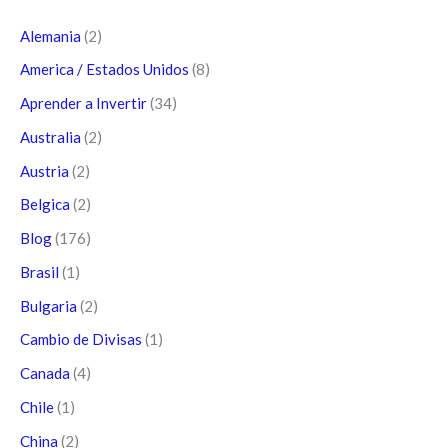
Alemania
(2)
America / Estados Unidos
(8)
Aprender a Invertir
(34)
Australia
(2)
Austria
(2)
Belgica
(2)
Blog
(176)
Brasil
(1)
Bulgaria
(2)
Cambio de Divisas
(1)
Canada
(4)
Chile
(1)
China
(2)