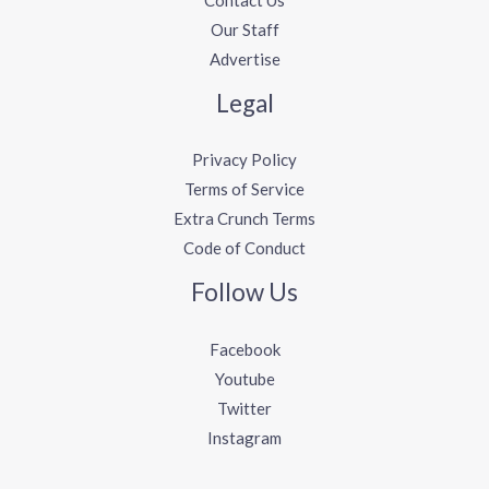
Our Staff
Advertise
Legal
Privacy Policy
Terms of Service
Extra Crunch Terms
Code of Conduct
Follow Us
Facebook
Youtube
Twitter
Instagram