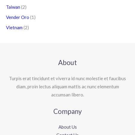
Taiwan
(2)
Vender Oro
(1)
Vietnam
(2)
About
Turpis erat tincidunt et viverra id nunc molestie et faucibus
diam, proin lectus aliquam mattis ac nunc elementum
accumsan libero.
Company
About Us
Contact Us