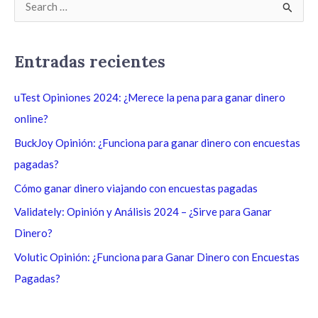
B
u
s
Entradas recientes
c
a
uTest Opiniones 2024: ¿Merece la pena para ganar dinero
r
online?
p
BuckJoy Opinión: ¿Funciona para ganar dinero con encuestas
o
pagadas?
r
Cómo ganar dinero viajando con encuestas pagadas
:
Validately: Opinión y Análisis 2024 – ¿Sirve para Ganar
Dinero?
Volutic Opinión: ¿Funciona para Ganar Dinero con Encuestas
Pagadas?