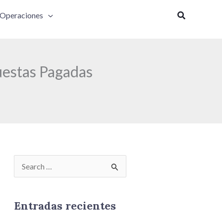
Buscar
Operaciones
uestas Pagadas
B
u
s
Entradas recientes
c