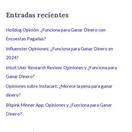
u
s
Entradas recientes
c
a
Holidog Opinión: ¿Funciona para Ganar Dinero con
r
Encuestas Pagadas?
p
Influenster Opiniones: ¿Funciona para Ganar Dinero en
o
2024?
r
Intuit User Research Review: Opiniones y ¿Funciona para
:
Ganar Dinero?
Opiniones sobre Instacart: ¿Merece la pena para ganar
dinero?
Bitpink Minner App: Opiniones y ¿Funciona para Ganar
Dinero?