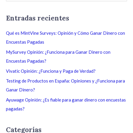
u
s
Entradas recientes
c
a
Qué es MintVine Surveys: Opinión y Cómo Ganar Dinero con
r
Encuestas Pagadas
p
MySurvey Opinión: ¿Funciona para Ganar Dinero con
o
Encuestas Pagadas?
r
Vivatic Opinión: ¿Funciona y Paga de Verdad?
:
Testing de Productos en España: Opiniones y ¿Funciona para
Ganar Dinero?
Ayuwage Opinión: ¿Es fiable para ganar dinero con encuestas
pagadas?
Categorías