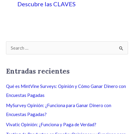
Descubre las CLAVES
B
u
s
Entradas recientes
c
a
Qué es MintVine Surveys: Opinión y Cómo Ganar Dinero con
r
Encuestas Pagadas
p
MySurvey Opinión: ¿Funciona para Ganar Dinero con
o
Encuestas Pagadas?
r
Vivatic Opinión: ¿Funciona y Paga de Verdad?
: